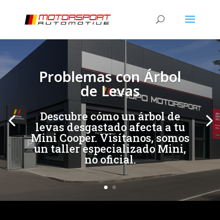
[/et_pb_slide]
[/et_pb_slide]
Problemas con Árbol
de Levas
Descubre cómo un árbol de
levas desgastado afecta a tu
Mini Cooper. Visítanos, somos
un taller especializado Mini,
no oficial.