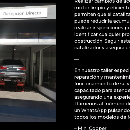
Realizar cambios de ace
motor limpio y eficiente
permiten que el cataliz
puede reducir la acumu
realizar inspecciones p
identificar cualquier p
obstrucción. Seguir esta
catalizador y asegura u
—
En nuestro taller espec
reparación y mantenimi
funcionamiento de su v
capacitado para atender
asegurando una experien
Llámenos al [número de
un WhatsApp pulsando 
todos los modelos de Mi
– Mini Cooper