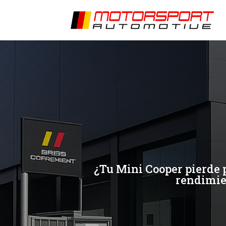
[/et_pb_slide]
[/et_pb_slide]
¿Tu Mini Cooper pierde 
rendimien