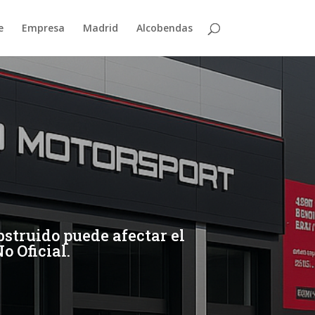
e
Empresa
Madrid
Alcobendas
struido puede afectar el
o Oficial.