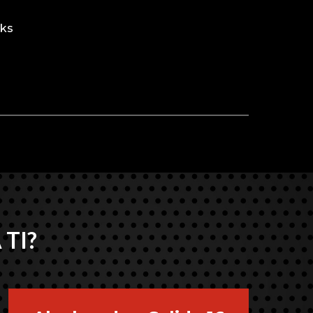
rks
 TI?