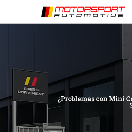
[/et_pb_slide]
[/et_pb_slide]
¿Problemas con Mini Co