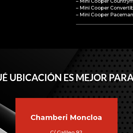
– Mini Cooper Country
– Mini Cooper Converti
– Mini Cooper Pacema
É UBICACIÓN ES MEJOR PARA
Chamberi
Moncloa
C/ Galileo 92