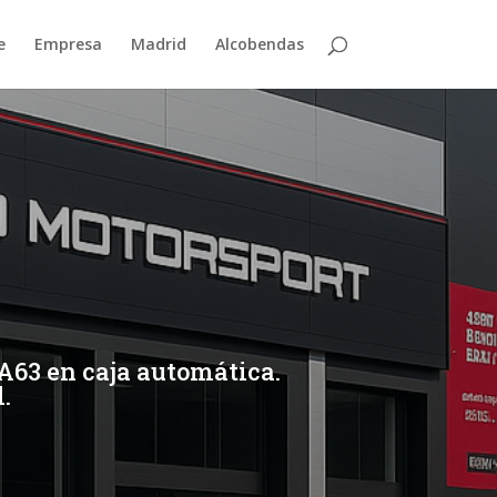
e
Empresa
Madrid
Alcobendas
A63 en caja automática.
.