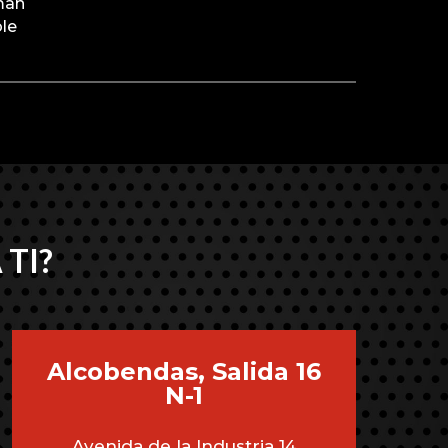
man
ble
n
 TI?
Alcobendas, Salida 16
N-1
Avenida de la Industria 14