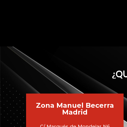
¿QU
Zona Manuel Becerra
Madrid
C/ Marqués de Mondejar N6