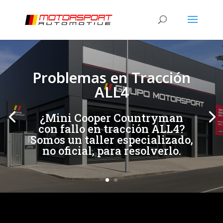
[/et_pb_slide]
[/et_pb_slide]
Problemas en Tracción
ALL4
¿Mini Cooper Countryman
con fallo en tracción ALL4?
Somos un taller especializado,
no oficial, para resolverlo.