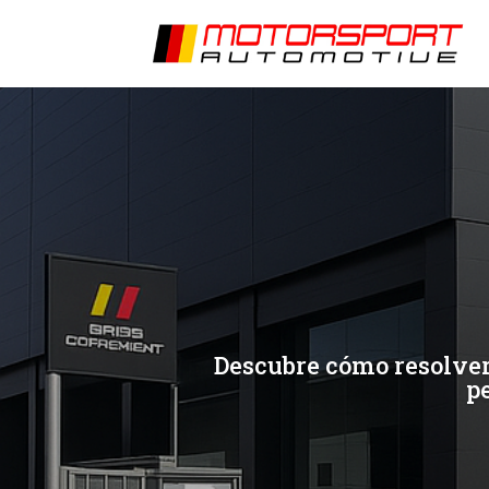
[/et_pb_slide]
[/et_pb_slide]
Descubre cómo resolver 
pe