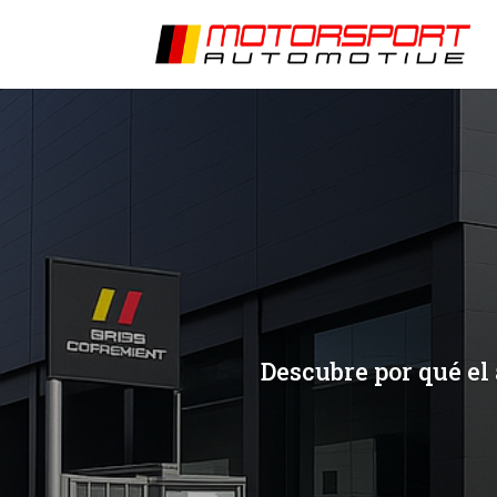
[/et_pb_slide]
[/et_pb_slide]
Descubre por qué el 