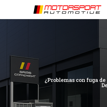
[/et_pb_slide]
[/et_pb_slide]
¿Problemas con fuga de a
De