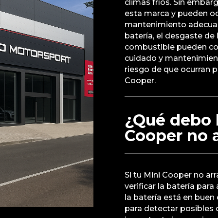
climas fríos. Sin embar
esta marca y pueden ocur
mantenimiento adecuad
batería, el desgaste de
combustible pueden cont
cuidado y mantenimient
riesgo de que ocurran p
Cooper.
¿Qué debo h
Cooper no a
Si tu Mini Cooper no arr
verificar la batería par
la batería está en buen
para detectar posibles 