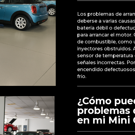
Los problemas de arran
deberse a varias causa
batería débil o defectu
para arrancar el motor. 
de combustible, como 
inyectores obstruidos.
sensor de temperatura de
señales incorrectas. Po
encendido defectuosos 
frío.
¿Cómo pued
problemas d
en mi Mini