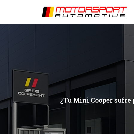
[/et_pb_slide]
[/et_pb_slide]
¿Tu Mini Cooper sufre 