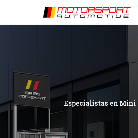
[/et_pb_slide]
[/et_pb_slide]
Especialistas en Mini 