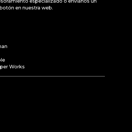
esoramiento especializado o envíanos un
botón en nuestra web.
man
n
ble
oper Works