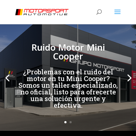
[/et_pb_slide]
[/et_pb_slide]
Ruido Motor Mini
Cooper
¿Problemas con el ruido del
motor en tu Mini Cooper?
Somos un taller especializado,
no oficial, listo para ofrecerte
una solución urgente y
efectiva.