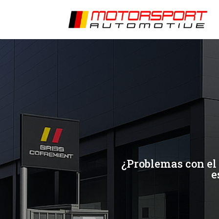
[/et_pb_slide]
[/et_pb_slide]
¿Problemas con el 
e