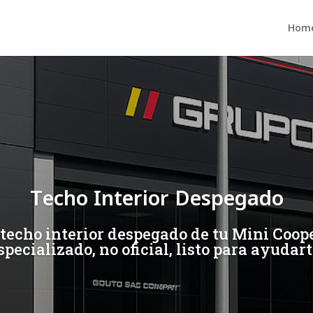
Hom
Techo Interior Despegado
techo interior despegado de tu Mini Coop
specializado, no oficial, listo para ayudart