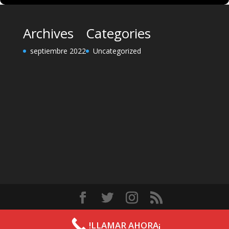
Archives
Categories
septiembre 2022
Uncategorized
Diseñado por
Elegant Themes
| Desarrollado por
!LLAMAR AHORA¡
WordPress