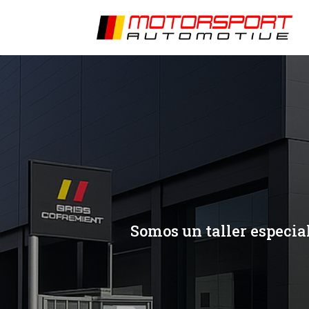
[/et_pb_slide]
[/et_pb_slide]
Somos un taller especial