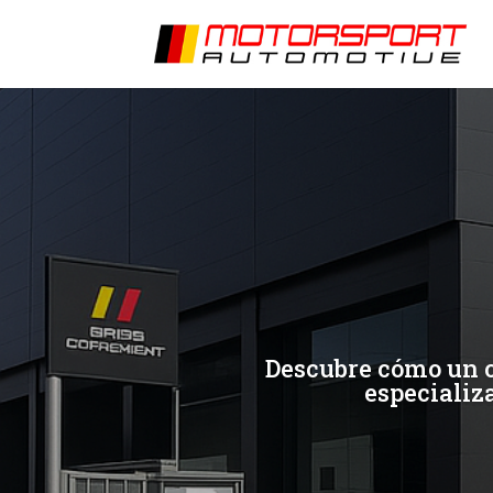
[/et_pb_slide]
[/et_pb_slide]
Descubre cómo un c
especializa