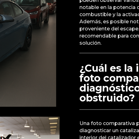
pueden observar varios
notable en la potencia
combustible y la activac
Además, es posible nota
proveniente del escape.
recomendable para conf
solución.
¿Cuál es la
foto compar
diagnóstico
obstruido?
Una foto comparativa p
diagnosticar un cataliz
interior del catalizado