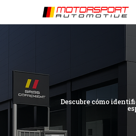
[/et_pb_slide]
[/et_pb_slide]
Descubre cómo identifi
es