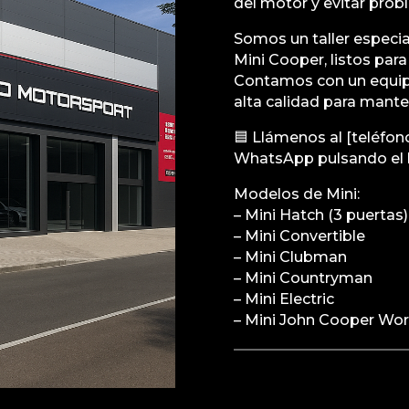
del motor y evitar pro
Somos un taller especi
Mini Cooper, listos par
Contamos con un equipo
alta calidad para mante
🟦 Llámenos al [teléfo
WhatsApp pulsando el 
Modelos de Mini:
– Mini Hatch (3 puertas)
– Mini Convertible
– Mini Clubman
– Mini Countryman
– Mini Electric
– Mini John Cooper Wo