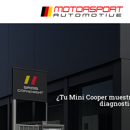
[/et_pb_slide]
[/et_pb_slide]
¿Tu Mini Cooper muestra
diagnosti