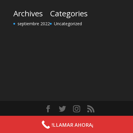
Archives
Categories
septiembre 2022
Uncategorized
Diseñado por
Elegant Themes
| Desarrollado por
!LLAMAR AHORA¡
WordPress