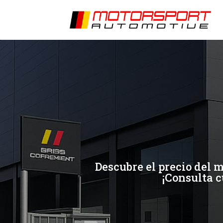
[/et_pb_slide]
[/et_pb_slide]
Descubre el precio del 
¡Consulta c