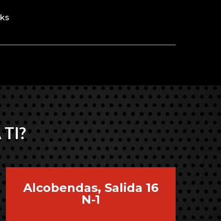
rks
 TI?
Alcobendas, Salida 16
N-1