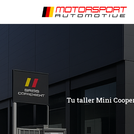
[/et_pb_slide]
[/et_pb_slide]
Tu taller Mini Cooper