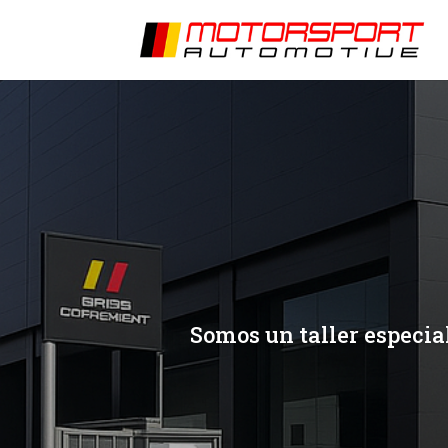
[/et_pb_slide]
[/et_pb_slide]
Somos un taller especia