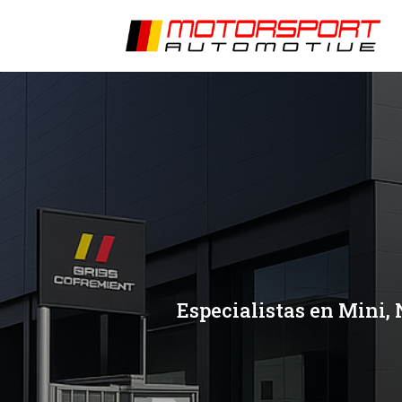
[/et_pb_slide]
[/et_pb_slide]
Especialistas en Mini, 