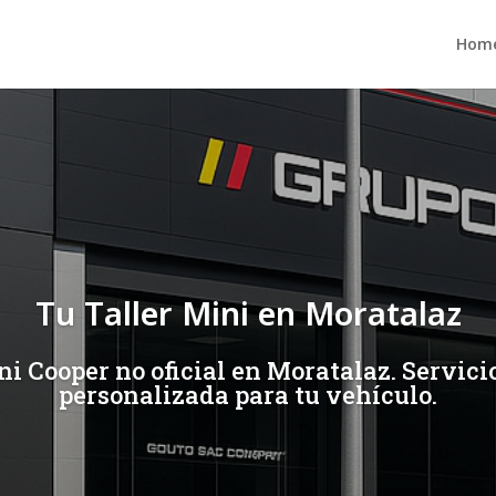
Hom
Tu Taller Mini en Moratalaz
ni Cooper no oficial en Moratalaz. Servici
personalizada para tu vehículo.