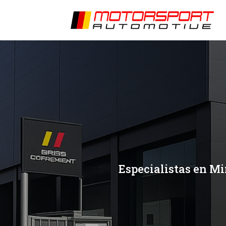
[/et_pb_slide]
[/et_pb_slide]
Especialistas en Mi