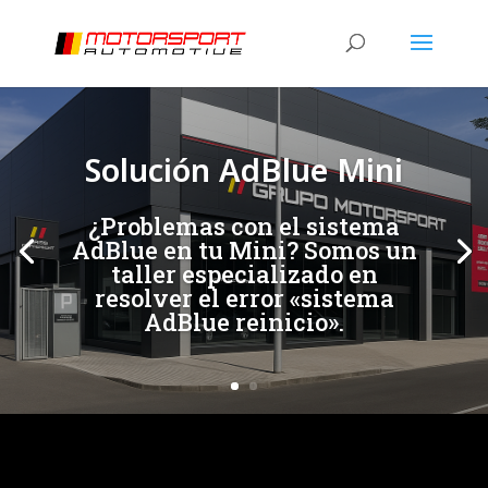
[/et_pb_slide]
[/et_pb_slide]
Solución AdBlue Mini
¿Problemas con el sistema
AdBlue en tu Mini? Somos un
taller especializado en
resolver el error «sistema
AdBlue reinicio».